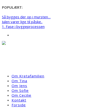
POPULÆRT:
Så bygges der op i mursten…
Julen varer lige til påske..
1. Fase i byggeprocessen
Følg virkeliggørelsen af vores drøm om et hus på Kreta. Et Tv-
hold fra DR har fulgt os igennem et år i vores families jagt på
det gode liv. Vi håber bloggen vil give inspiration til andre med
samme drømme.
Om Kretafamilien
Om Tina
Om Jens
Om Sofie
Om Cecilie
Kontakt
Forside