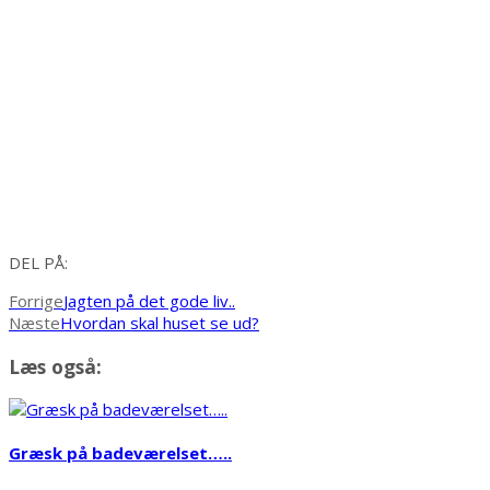
DEL PÅ:
Forrige
Jagten på det gode liv..
Næste
Hvordan skal huset se ud?
Læs også:
Græsk på badeværelset…..