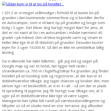
I 2012 er vi meget utålmodige i forhold til at kunne bo på
grunden i den kommende sommerferie og vi bestiller derfor
en Autocamper, som vi vil køre op på grunden og bruge som
bolig i 3 uger. Det bliver dog hurtigt meget klart for Jens, at
det er ret naivt at bo i en autocamber i måske nærmest 40
grader i juli måned. Den vil blive kogende varm og strøm er
heller ikke lige til at få tilsluttet på grunden. Desuden koster
lejen for 3 uger 16.000 kr. Så det er ikke en umiddelbar billig
løsning
Da vi allerede har købt billetter, går jeg ind og søger på
Google map og ser et hotel, der ligger helt nede i
strandkanten ca. 700 m i fugleflugtslinje fra grunden. Jeg finder
hotellet på en booking side og registrerer, at der kun er et
dobbeltværelse tilbage. Jeg tager chancen og booker det, men
skriver lige i et beskedfelt, at vi er 4 i alt – så om der er plads
til opredning til pigerne. Jeg får hurtigt svar tilbage om, at 3
uger på et dobbeltværelse ikke lige vil være sagen.
Manageren kan rykke lidt rundt på værelsesbestillingerne og
tilbyder os så et studio med en stor terrasse. Jeg afbooker
straks autocamperen og vi tager glad af sted for i det