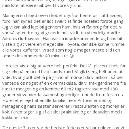
mindste, at være naboer til vores grund.
Manageren tilbød oven i købet også at hente os i lufthavnen,
fordi han synes det er lidt svært at finde hotellet første gang.
Og vi kan altid leje bil gennem ham, hvis vi får brug for det. Vi
var så spændte og vi grinede helt vildt, da vi endelig mødte
Antonis i lufthavnen. Han var så imødekommende og hans bil
viste sig at være en meget lille Toyota, der ikke kunne rumme
alle vores kufferter. Vi sad som nogle meget maste sild i en
tønde de kommende 40 minutter 😉
Hotellet viste sig at være helt perfekt! Det lå placeret helt for
sig selv på en bred hvid sandstrand. Vi gik i seng helt uden at
vide, hvor godt det lå på grund af mørket da vi ankom, så der
ventede os noget af en overraskelse, da vi trak gardinerne fra
næste morgen og en kæmpe 60 m2 tagterrasse med 180
grader view over Kissamosbugten lige tonede frem foran os.
Hotellet er ejet af en lille familie, hvor Antonis er søn og
manager og hans søster serverer i restauranten og moren er
kok. Faren tager sig af alt det praktiske og er desuden med i
køkkenet m.v.
De næste 3 uger var de bedste ferieuger vi har oplevet og vi