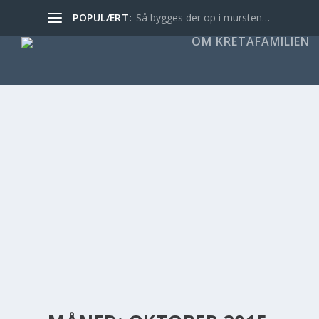
POPULÆRT:
Så bygges der op i mursten…
OM KRETAFAMILIEN