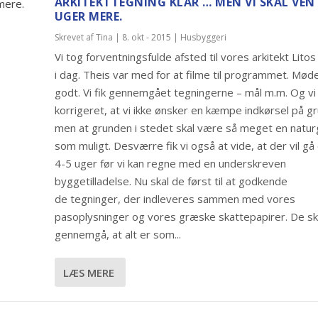
ARKITEKTTEGNING KLAR … MEN VI SKAL VENT
UGER MERE.
Skrevet af
Tina
|
8. okt - 2015
|
Husbyggeri
Vi tog forventningsfulde afsted til vores arkitekt Litos
i dag. Theis var med for at filme til programmet. Møde
godt. Vi fik gennemgået tegningerne – mål m.m. Og vi 
korrigeret, at vi ikke ønsker en kæmpe indkørsel på g
men at grunden i stedet skal være så meget en natu
som muligt. Desværre fik vi også at vide, at der vil g
4-5 uger før vi kan regne med en underskreven
byggetilladelse. Nu skal de først til at godkende
de tegninger, der indleveres sammen med vores
pasoplysninger og vores græske skattepapirer. De sk
gennemgå, at alt er som...
LÆS MERE