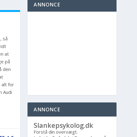
ANNONCE
, så
idt
en at
ge på
på den
at
alt for
en Audi
ANNONCE
Slankepsykolog.dk
Forstå din overvægt.