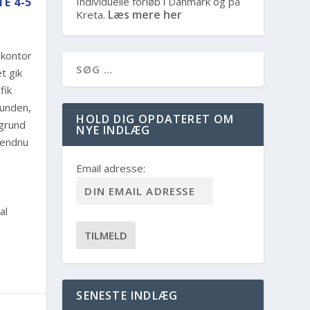
E 4-5
Individuelle forløb i Danmark og på
Læs mere her
Kreta.
 kontor
t gik
fik
runden,
HOLD DIG OPDATERET OM
rgrund
NYE INDLÆG
å endnu
Email adresse:
al
SENESTE INDLÆG