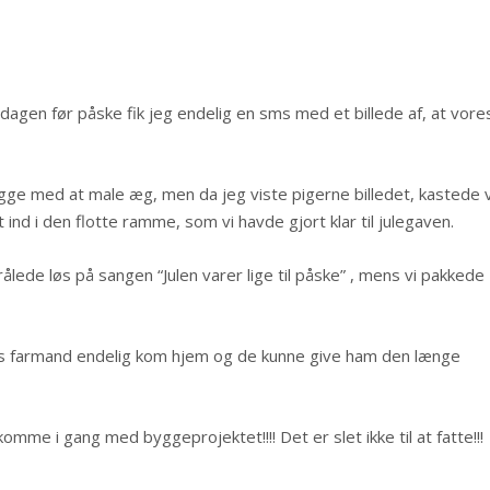
agen før påske fik jeg endelig en sms med et billede af, at vore
ygge med at male æg, men da jeg viste pigerne billedet, kastede v
t ind i den flotte ramme, som vi havde gjort klar til julegaven.
rålede løs på sangen “Julen varer lige til påske” , mens vi pakkede
es farmand endelig kom hjem og de kunne give ham den længe
komme i gang med byggeprojektet!!!! Det er slet ikke til at fatte!!!