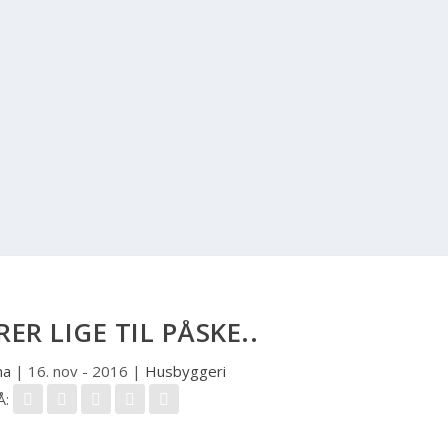
ER LIGE TIL PÅSKE..
na
|
16. nov - 2016
|
Husbyggeri
Å: